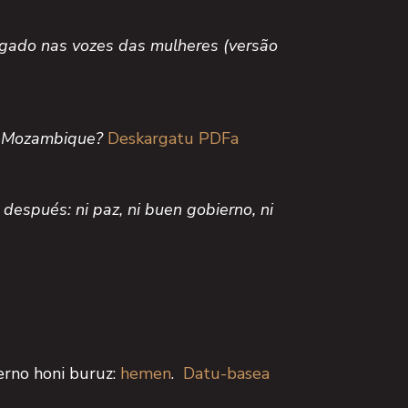
gado nas vozes das mulheres (versão
n Mozambique?
Deskargatu PDFa
espués: ni paz, ni buen gobierno, ni
erno honi buruz:
hemen
.
Datu-basea