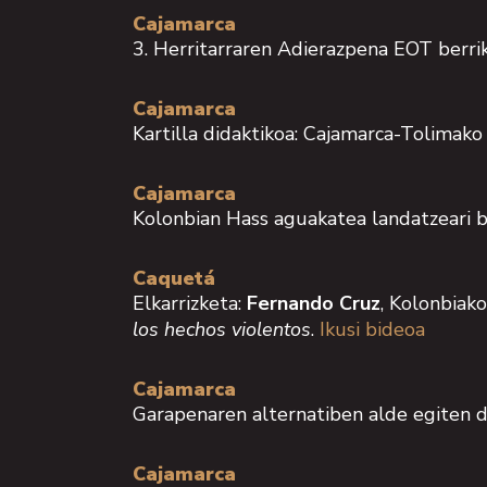
Cajamarca
3. Herritarraren Adierazpena EOT berrik
Cajamarca
Kartilla didaktikoa: Cajamarca-Tolima
Cajamarca
Kolonbian Hass aguakatea landatzeari 
Caquetá
Elkarrizketa:
Fernando Cruz
, Kolonbiako
los hechos violentos
.
Ikusi bideoa
Cajamarca
Garapenaren alternatiben alde egiten
Cajamarca