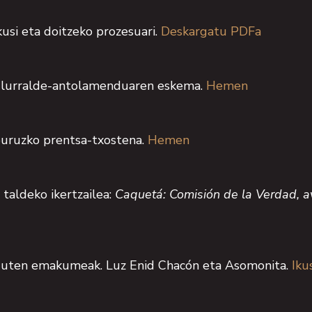
usi eta doitzeko prozesuari.
Deskargatu PDFa
ko lurralde-antolamenduaren eskema.
Hemen
buruzko prentsa-txostena.
Hemen
 taldeko ikertzailea:
Caquetá: Comisión de la Verdad, av
 duten emakumeak. Luz Enid Chacón eta Asomonita.
Iku