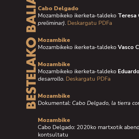
BESTELAKO BALIABIDEAK
Cabo Delgado
Mozambikeko ikerketa-taldeko
Teresa 
preliminar)
.
Deskargatu PDFa
Mozambike
Mozambikeko ikerketa-taldeko
Vasco C
Mozambike
Mozambikeko ikerketa-taldeko
Eduardo
desarrollo
.
Deskargatu PDFa
Mozambike
Dokumental:
Cabo Delgado, la tierra c
Mozambike
Cabo Delgado: 2020ko martxotik abendu
kontsultatu