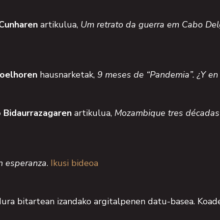
Cunharen
artikulua,
Um retrato da guerra em Cabo Del
oelhoren
hausnarketak,
9 meses de “Pandemia”. ¿Y e
 Bidaurrazagaren
artikulua,
Mozambique tres décadas d
on esperanza
.
Ikusi bideoa
ra bitartean izandako argitalpenen datu-basea. Koad