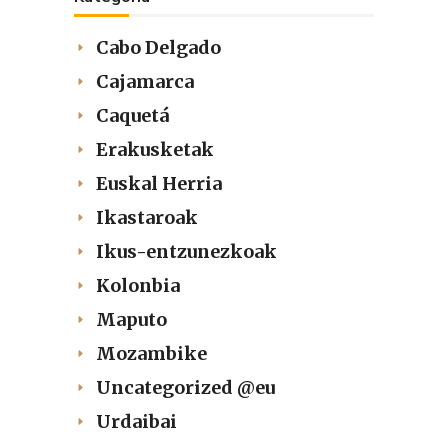
Cabo Delgado
Cajamarca
Caquetá
Erakusketak
Euskal Herria
Ikastaroak
Ikus-entzunezkoak
Kolonbia
Maputo
Mozambike
Uncategorized @eu
Urdaibai