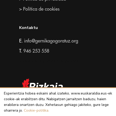
> Política de cookies
Kontaktu
E.
info@gernikagogoratuz.org
T.
946 253 558
Todos los derechos reservados
Esperientzia hobea eskaini ahal izateko, www.euskaraldia.eus-ek
cookie-ak erabiltzen ditu. Nabigatzen jarraitzen baduzu, haien
erabilera onartzen duzu. Xehetasun gehiago jakiteko, gure lege
oharrera jo.
Cookie-politika.