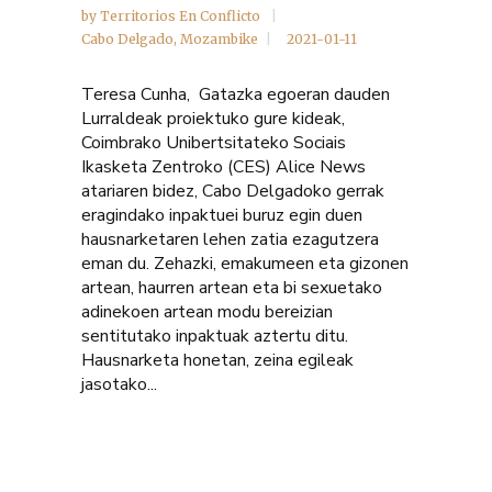
by
Territorios En Conflicto
Cabo Delgado
,
Mozambike
2021-01-11
Teresa Cunha, Gatazka egoeran dauden
Lurraldeak proiektuko gure kideak,
Coimbrako Unibertsitateko Sociais
Ikasketa Zentroko (CES) Alice News
atariaren bidez, Cabo Delgadoko gerrak
eragindako inpaktuei buruz egin duen
hausnarketaren lehen zatia ezagutzera
eman du. Zehazki, emakumeen eta gizonen
artean, haurren artean eta bi sexuetako
adinekoen artean modu bereizian
sentitutako inpaktuak aztertu ditu.
Hausnarketa honetan, zeina egileak
jasotako...