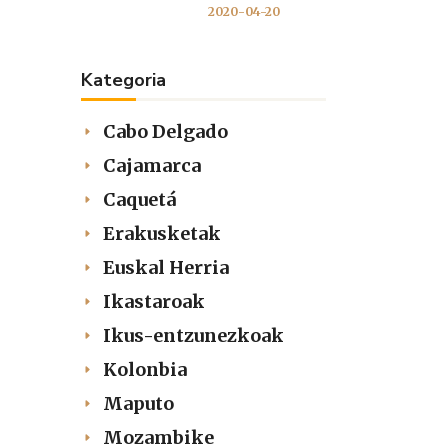
2020-04-20
Kategoria
Cabo Delgado
Cajamarca
Caquetá
Erakusketak
Euskal Herria
Ikastaroak
Ikus-entzunezkoak
Kolonbia
Maputo
Mozambike