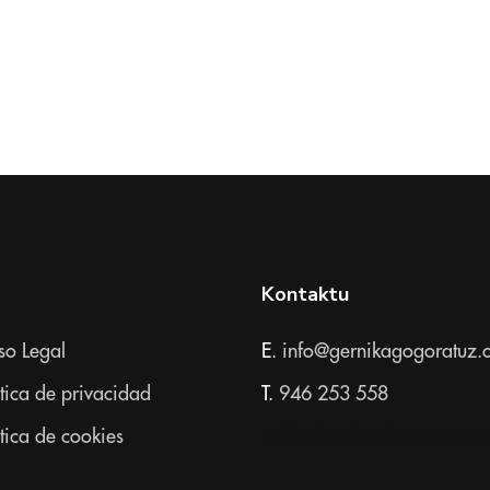
Kontaktu
so Legal
E.
info@gernikagogoratuz.
ítica de privacidad
T.
946 253 558
ítica de cookies
Todos los derechos reserva