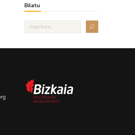
Bilatu
org
dos