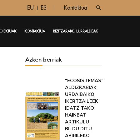
EU
ES
Kontaktua
OIEKTUAK
KONTAKTUA
BIZITZARAKO LURRALDEAK
Azken berriak
“ECOSISTEMAS”
ALDIZKARIAK
URDAIBAIKO
IKERTZAILEEK
IDATZITAKO
HAINBAT
ARTIKULU
BILDU DITU
APIRILEKO