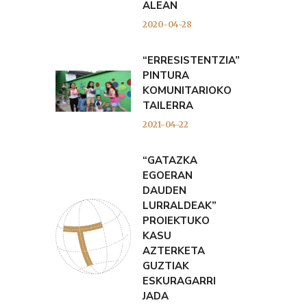
ALEAN
2020-04-28
“ERRESISTENTZIA”
PINTURA
KOMUNITARIOKO
TAILERRA
2021-04-22
“GATAZKA
EGOERAN
DAUDEN
LURRALDEAK”
PROIEKTUKO
KASU
AZTERKETA
GUZTIAK
ESKURAGARRI
JADA