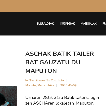
LURRALDEAK
IKUSPEGIAK
MATERIALAK
PR
ASCHAK BATIK TAILER
BAT GAUZATU DU
MAPUTON
by
Territorios En Conflicto
Maputo
,
Mozambike
2020-11-09
Urriaren 28tik 31ra Batik tailerra egin
zen ASCHAren lokaletan, Maputon.