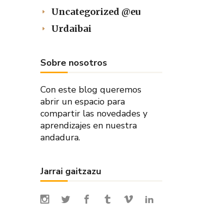
Uncategorized @eu
Urdaibai
Sobre nosotros
Con este blog queremos
abrir un espacio para
compartir las novedades y
aprendizajes en nuestra
andadura.
Jarrai gaitzazu