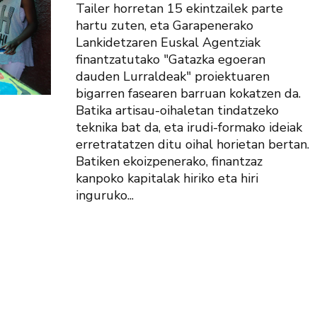
Tailer horretan 15 ekintzailek parte
hartu zuten, eta Garapenerako
Lankidetzaren Euskal Agentziak
finantzatutako "Gatazka egoeran
dauden Lurraldeak" proiektuaren
bigarren fasearen barruan kokatzen da.
Batika artisau-oihaletan tindatzeko
teknika bat da, eta irudi-formako ideiak
erretratatzen ditu oihal horietan bertan.
Batiken ekoizpenerako, finantzaz
kanpoko kapitalak hiriko eta hiri
inguruko...