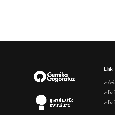
Link
> Avi
> Pol
> Pol