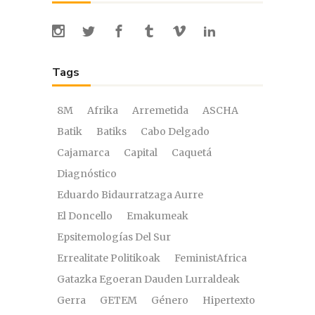
Tags
8M
Afrika
Arremetida
ASCHA
Batik
Batiks
Cabo Delgado
Cajamarca
Capital
Caquetá
Diagnóstico
Eduardo Bidaurratzaga Aurre
El Doncello
Emakumeak
Epsitemologías Del Sur
Errealitate Politikoak
FeministAfrica
Gatazka Egoeran Dauden Lurraldeak
Gerra
GETEM
Género
Hipertexto