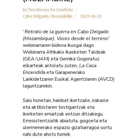
by
Territorios En Conflicto
Cabo Delgado
,
Mozambike
2021-06-21
“
Retrato de la guerra en Cabo Delgado
(Mozambique). Voces desde el terreno
”
webinarraren bideoa ikusgai dago.
Webinarra Afrikako Ikasketen Taldeak
(GEA-UAM) eta Gernika Gogoratuz
elkarteak antolatu zuten
, La Casa
Encendida
eta Garapenerako
Lankidetzaren Euskal Agentziaren (AVCD)
laguntzarekin.
Saio honetan, hainbat ikertzaile, irakasle
eta aktibistaren testigantzak eta
ikerketen emaitzak entzun ditzakegu.
Erresistentziatik abiatuta, gogoeta eta
ulermenerako espazio gizatiarragoa sortu
nahi dute ahots horiek.