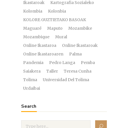
Ikastaroak
Kartografia Sozialeko
Kolombia
Kolonbia
KOLORE GUZTIETAKO BASOAK
Maguaré
Maputo
Mozambike
Mozambique
Mural
Online Ikastaroa
Online Ikastaroak
Online Ikastaroaren
Palma
Pandemia
Pedro Langa
Pemba
Saiakera
Taller
Teresa Cunha
Tolima
Universidad Del Tolima
Urdaibai
Search