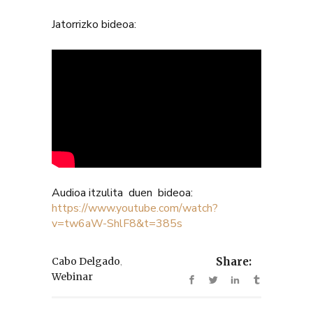
Jatorrizko bideoa:
Audioa itzulita duen bideoa:
https://www.youtube.com/watch?
v=tw6aW-ShlF8&t=385s
,
Cabo Delgado
Share:
Webinar