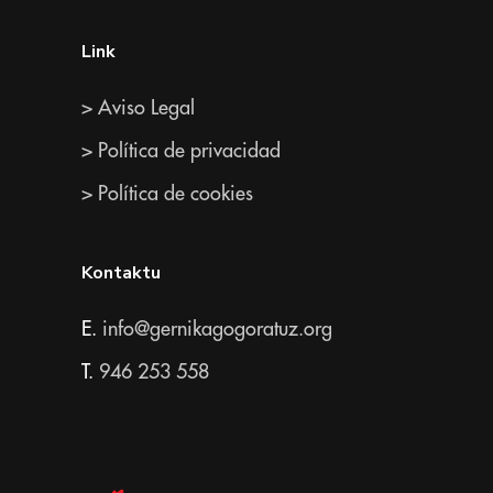
Link
> Aviso Legal
> Política de privacidad
> Política de cookies
Kontaktu
E.
info@gernikagogoratuz.org
T.
946 253 558
Todos los derechos reservados