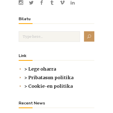
Bilatu
Link
> Lege oharra
> Pribatasun politika
> Cookie-en politika
Recent News