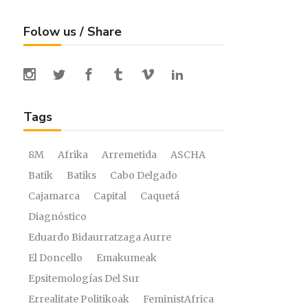
Folow us / Share
Tags
8M
Afrika
Arremetida
ASCHA
Batik
Batiks
Cabo Delgado
Cajamarca
Capital
Caquetá
Diagnóstico
Eduardo Bidaurratzaga Aurre
El Doncello
Emakumeak
Epsitemologías Del Sur
Errealitate Politikoak
FeministAfrica