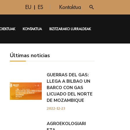
EU
ES
Kontaktua
OIEKTUAK
KONTAKTUA
BIZITZARAKO LURRALDEAK
Últimas noticias
GUERRAS DEL GAS:
LLEGA A BILBAO UN
BARCO CON GAS
LICUADO DEL NORTE
DE MOZAMBIQUE
2022-12-23
AGROEKOLOGIARI