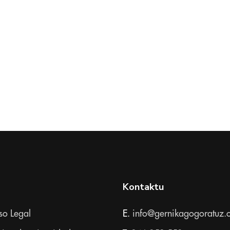
Kontaktu
so Legal
E.
info@gernikagogoratuz.