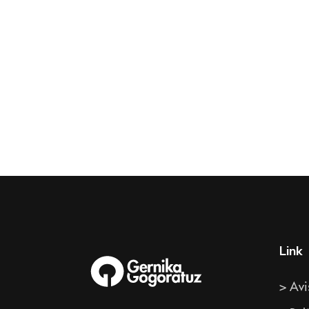
Link
> Avi