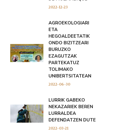
2022-12-23
AGROEKOLOGIARI
ETA
HEGOALDEETATIK
ONDO BIZITZEARI
BURUZKO
EZAGUTZAK
PARTEKATUZ
TOLIMAKO
UNIBERTSITATEAN
2022-06-30
LURRIK GABEKO
NEKAZARIEK BEREN
LURRALDEA
DEFENDATZEN DUTE
2022-03-21