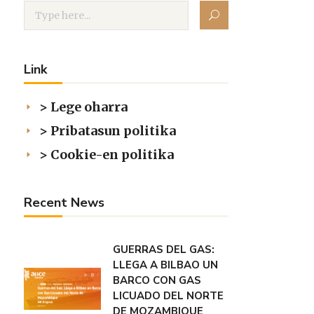
Link
> Lege oharra
> Pribatasun politika
> Cookie-en politika
Recent News
GUERRAS DEL GAS:
LLEGA A BILBAO UN
BARCO CON GAS
LICUADO DEL NORTE
DE MOZAMBIQUE