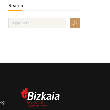
Search
org