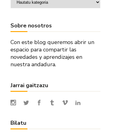
Sobre nosotros
Con este blog queremos abrir un
espacio para compartir las
novedades y aprendizajes en
nuestra andadura.
Jarrai gaitzazu
Bilatu