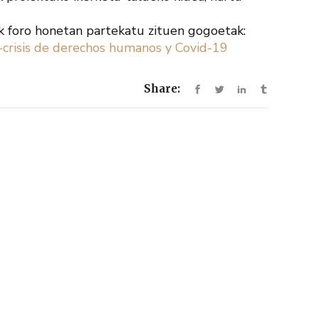
ak foro honetan partekatu zituen gogoetak:
-crisis de derechos humanos y Covid-19
Share: