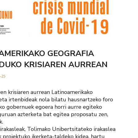
OAMERIKAKO GEOGRAFIA
NDUKO KRISIAREN AURREAN
-25
en krisiaren aurrean Latinoamerikako
 eta irtenbideak nola bilatu hausnartzeko foro
eko gobernuek egoera horri aurre egiteko
nguruan azterketa bat egitea proposatu zen,
k.
rakasleak, Tolimako Unibertsitateko irakaslea
proiektuko ikerketa-taldeko kidea, hartu