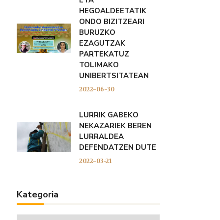
ETA
HEGOALDEETATIK
ONDO BIZITZEARI
BURUZKO
EZAGUTZAK
PARTEKATUZ
TOLIMAKO
UNIBERTSITATEAN
2022-06-30
LURRIK GABEKO
NEKAZARIEK BEREN
LURRALDEA
DEFENDATZEN DUTE
2022-03-21
Kategoria
Kategoria