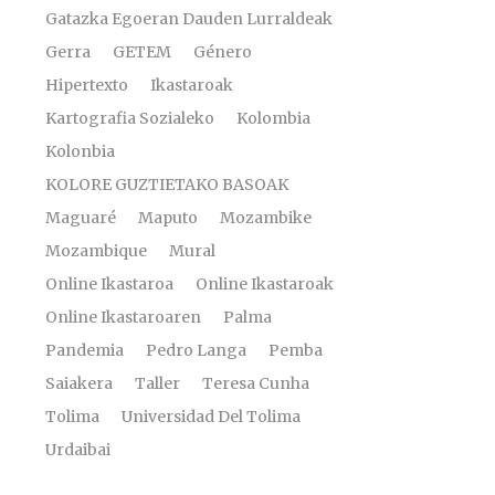
Gatazka Egoeran Dauden Lurraldeak
Gerra
GETEM
Género
Hipertexto
Ikastaroak
Kartografia Sozialeko
Kolombia
Kolonbia
KOLORE GUZTIETAKO BASOAK
Maguaré
Maputo
Mozambike
Mozambique
Mural
Online Ikastaroa
Online Ikastaroak
Online Ikastaroaren
Palma
Pandemia
Pedro Langa
Pemba
Saiakera
Taller
Teresa Cunha
Tolima
Universidad Del Tolima
Urdaibai