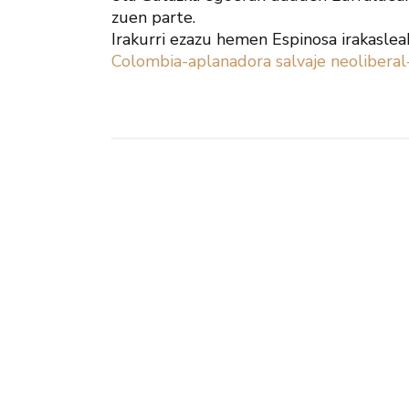
zuen parte.
Irakurri ezazu hemen Espinosa irakasle
Colombia-aplanadora salvaje neoliberal