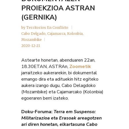
PROIEKZIOA ASTRAN
(GERNIKA)
by
Territorios En Conflicto
Cabo Delgado
,
Cajamarca
,
Kolonbia
,
Mozambike
2020-12-21
Astearte honetan, abenduaren 22an,
18.30ETAN, ASTRAn,
Zoometik
jarraitzeko aukerarekin, bi dokumental
emango dira eta adituekin hitz egiteko
aukera izango dugu, Cabo Delagdoko
(Mozambike) eta Cajamarcako (Kolonbia)
egoeraren berri izateko.
Doku-Foruma:
Terra em Suspenso:
Militarizazioa eta Erasoak areagotzen
ari diren honetan, elkartasuna Cabo