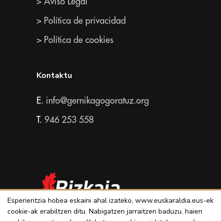
> Aviso Legal
> Política de privacidad
> Política de cookies
Kontaktu
E.
info@gernikagogoratuz.org
T.
946 253 558
Todos los derechos reservados
Esperientzia hobea eskaini ahal izateko, www.euskaraldia.eus-ek
cookie-ak erabiltzen ditu. Nabigatzen jarraitzen baduzu, haien