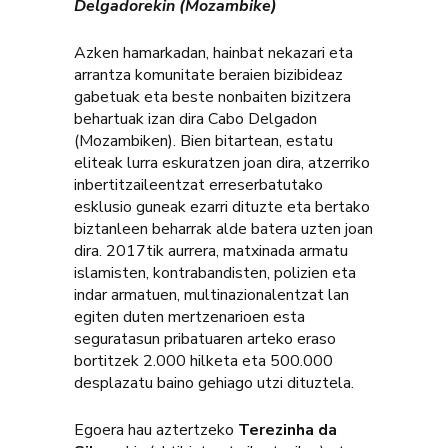
Delgadorekin (Mozambike)
Azken hamarkadan, hainbat nekazari eta
arrantza komunitate beraien bizibideaz
gabetuak eta beste nonbaiten bizitzera
behartuak izan dira Cabo Delgadon
(Mozambiken). Bien bitartean, estatu
eliteak lurra eskuratzen joan dira, atzerriko
inbertitzaileentzat erreserbatutako
esklusio guneak ezarri dituzte eta bertako
biztanleen beharrak alde batera uzten joan
dira. 2017tik aurrera, matxinada armatu
islamisten, kontrabandisten, polizien eta
indar armatuen, multinazionalentzat lan
egiten duten mertzenarioen esta
seguratasun pribatuaren arteko eraso
bortitzek 2.000 hilketa eta 500.000
desplazatu baino gehiago utzi dituztela.
Egoera hau aztertzeko
Terezinha da