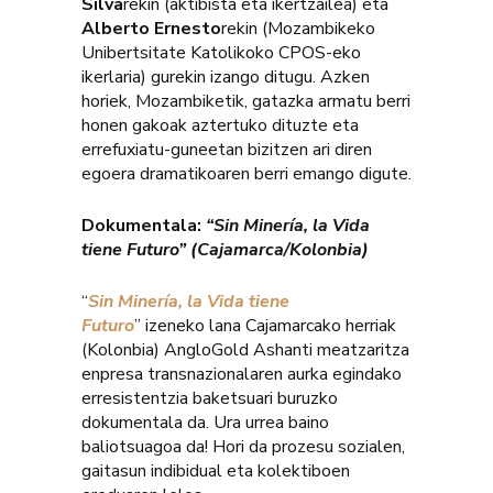
Silva
rekin (aktibista eta ikertzailea) eta
Alberto Ernesto
rekin (Mozambikeko
Unibertsitate Katolikoko CPOS-eko
ikerlaria) gurekin izango ditugu. Azken
horiek, Mozambiketik, gatazka armatu berri
honen gakoak aztertuko dituzte eta
errefuxiatu-guneetan bizitzen ari diren
egoera dramatikoaren berri emango digute.
Dokumentala:
“Sin Minería, la Vida
tiene Futuro” (Cajamarca/Kolonbia)
“
Sin Minería, la Vida tiene
Futuro
” izeneko lana Cajamarcako herriak
(Kolonbia) AngloGold Ashanti meatzaritza
enpresa transnazionalaren aurka egindako
erresistentzia baketsuari buruzko
dokumentala da. Ura urrea baino
baliotsuagoa da! Hori da prozesu sozialen,
gaitasun indibidual eta kolektiboen