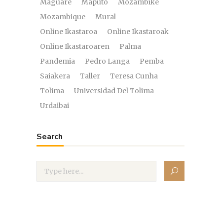
Maguaré
Maputo
Mozambike
Mozambique
Mural
Online Ikastaroa
Online Ikastaroak
Online Ikastaroaren
Palma
Pandemia
Pedro Langa
Pemba
Saiakera
Taller
Teresa Cunha
Tolima
Universidad Del Tolima
Urdaibai
Search