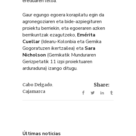
ereduaren leloa.
Gaur egungo egoera korapilatu egin da
agronegoziaren eta bide-azpiegituren
proiektu berriekin, eta egoeraren azken
berrikuntzak ezagutzeko,
Emérita
Cuellar
(Idearu-Kolonbia eta Gernika
Gogoratuzen ikertzailea) eta
Sara
Nicholson
(Gernikatik Munduraren
Gerizpetatik 11 izpi proiektuaren
arduraduna) izango ditugu.
,
Cabo Delgado
Share:
Cajamarca
Últimas noticias