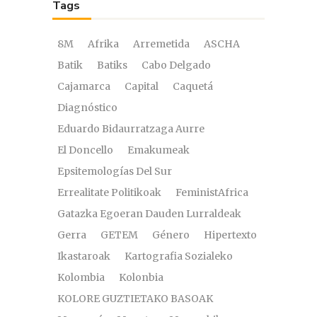
Tags
8M
Afrika
Arremetida
ASCHA
Batik
Batiks
Cabo Delgado
Cajamarca
Capital
Caquetá
Diagnóstico
Eduardo Bidaurratzaga Aurre
El Doncello
Emakumeak
Epsitemologías Del Sur
Errealitate Politikoak
FeministAfrica
Gatazka Egoeran Dauden Lurraldeak
Gerra
GETEM
Género
Hipertexto
Ikastaroak
Kartografia Sozialeko
Kolombia
Kolonbia
KOLORE GUZTIETAKO BASOAK