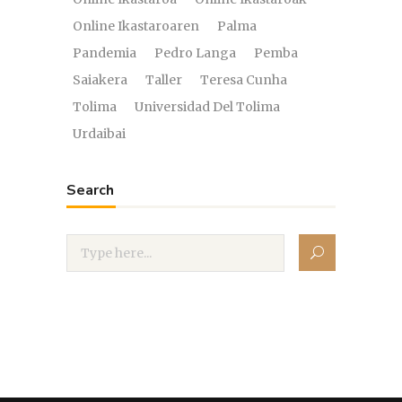
Online Ikastaroaren
Palma
Pandemia
Pedro Langa
Pemba
Saiakera
Taller
Teresa Cunha
Tolima
Universidad Del Tolima
Urdaibai
Search