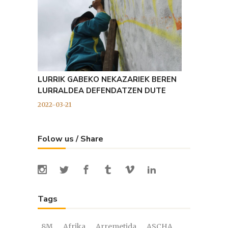
LURRIK GABEKO NEKAZARIEK BEREN
LURRALDEA DEFENDATZEN DUTE
2022-03-21
Folow us / Share
Tags
8M
Afrika
Arremetida
ASCHA