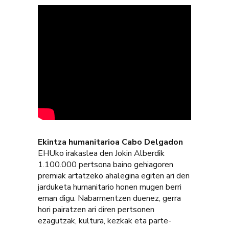
Ekintza humanitarioa Cabo Delgadon
EHUko irakaslea den Jokin Alberdik
1.100.000 pertsona baino gehiagoren
premiak artatzeko ahalegina egiten ari den
jarduketa humanitario honen mugen berri
eman digu. Nabarmentzen duenez, gerra
hori pairatzen ari diren pertsonen
ezagutzak, kultura, kezkak eta parte-