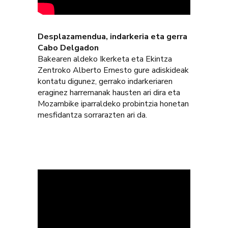
Desplazamendua, indarkeria eta gerra
Cabo Delgadon
Bakearen aldeko Ikerketa eta Ekintza
Zentroko Alberto Ernesto gure adiskideak
kontatu digunez, gerrako indarkeriaren
eraginez harremanak hausten ari dira eta
Mozambike iparraldeko probintzia honetan
mesfidantza sorrarazten ari da.