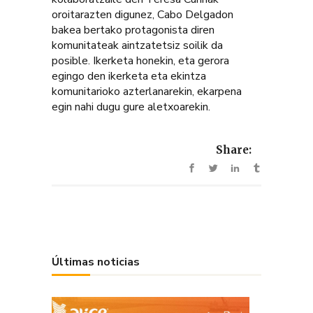
oroitarazten digunez, Cabo Delgadon
bakea bertako protagonista diren
komunitateak aintzatetsiz soilik da
posible. Ikerketa honekin, eta gerora
egingo den ikerketa eta ekintza
komunitarioko azterlanarekin, ekarpena
egin nahi dugu gure aletxoarekin.
Share:
Últimas noticias