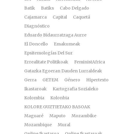
Batik
Batiks
Cabo Delgado
Cajamarca
Capital
Caquetá
Diagnóstico
Eduardo Bidaurratzaga Aurre
El Doncello
Emakumeak
Epsitemologías Del Sur
Errealitate Politikoak
FeministAfrica
Gatazka Egoeran Dauden Lurraldeak
Gerra
GETEM
Género
Hipertexto
Ikastaroak
Kartografia Sozialeko
Kolombia
Kolonbia
KOLORE GUZTIETAKO BASOAK
Maguaré
Maputo
Mozambike
Mozambique
Mural
Online Ikastaroa
Online Ikastaroak