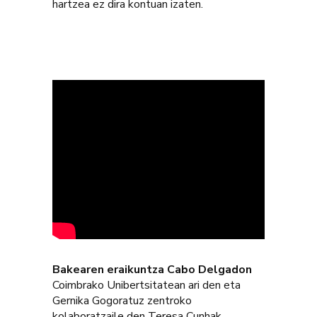
hartzea ez dira kontuan izaten.
Bakearen eraikuntza Cabo Delgadon
Coimbrako Unibertsitatean ari den eta
Gernika Gogoratuz zentroko
kolaboratzaile den Teresa Cunhak