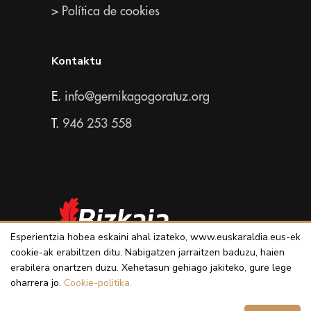
> Política de cookies
Kontaktu
E.
info@gernikagogoratuz.org
T.
946 253 558
Todos los derechos reservados
Esperientzia hobea eskaini ahal izateko, www.euskaraldia.eus-ek
cookie-ak erabiltzen ditu. Nabigatzen jarraitzen baduzu, haien
erabilera onartzen duzu. Xehetasun gehiago jakiteko, gure lege
oharrera jo.
Cookie-politika.