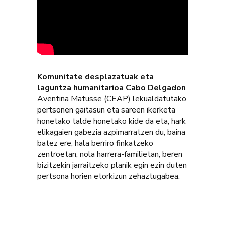
Komunitate desplazatuak eta
laguntza humanitarioa Cabo Delgadon
Aventina Matusse (CEAP) lekualdatutako
pertsonen gaitasun eta sareen ikerketa
honetako talde honetako kide da eta, hark
elikagaien gabezia azpimarratzen du, baina
batez ere, hala berriro finkatzeko
zentroetan, nola harrera-familietan, beren
bizitzekin jarraitzeko planik egin ezin duten
pertsona horien etorkizun zehaztugabea.