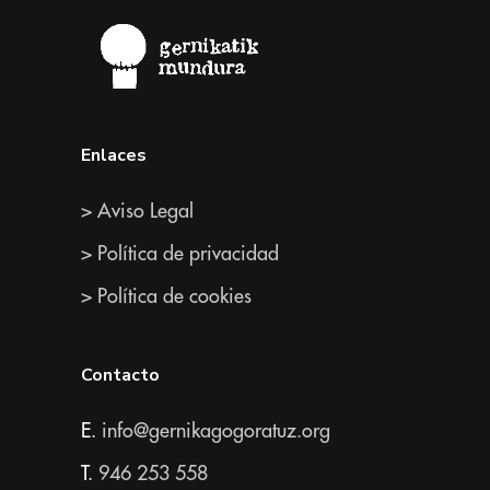
Enlaces
> Aviso Legal
> Política de privacidad
> Política de cookies
Contacto
E.
info@gernikagogoratuz.org
T.
946 253 558