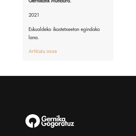
Gernikatik Mundura.
2021
Eskualdeko ikastetxeetan egindako
lana.
Artículu osoa