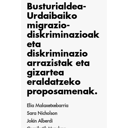
Busturialdea-
Urdaibaiko
migrazio-
diskriminazioak
eta
diskriminazio
arrazistak eta
gizartea
eraldatzeko
proposamenak.
Elia Malaxetxebarria
Sara Nicholson
Jokin Alberdi