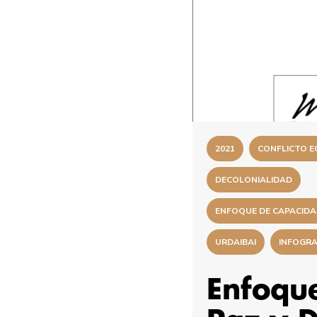
2021
CONFLICTO E
DECOLONIALIDAD
ENFOQUE DE CAPACID
URDAIBAI
INFOGRA
Enfoque