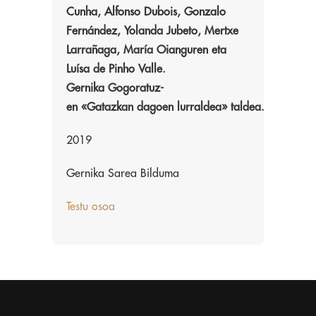
Cunha, Alfonso Dubois, Gonzalo
Fernández, Yolanda Jubeto, Mertxe
Larrañaga, María Oianguren eta
Luísa de Pinho Valle.
Gernika
Gogoratuz-
en
«Gatazkan
dagoen
lurraldea»
taldea.
2019
Gernika Sarea Bilduma
Testu osoa