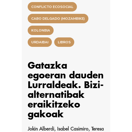
CONFLICTO ECOSOCIAL
CABO DELGADO (MOZAMBIKE)
KOLONBIA
URDAIBAI
LIBROS
Gatazka
egoeran dauden
Lurraldeak. Bizi-
alternatibak
eraikitzeko
gakoak
Jokin Alberdi, Isabel Casimiro, Teresa