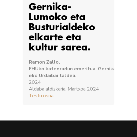
Gernika-
Lumoko eta
Busturialdeko
elkarte eta
kultur sarea.
Ramon
Zallo.
EHUko
katedradun
emeritua.
Gernika
Gogorat
eko
Urdaibai
taldea.
2024
Aldaba
aldizkaria.
Martxoa 2024
Testu
osoa