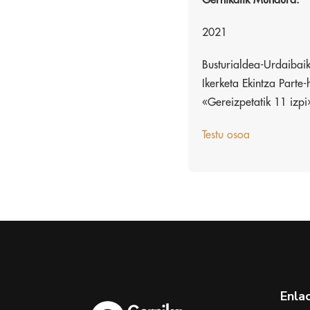
Gernikatik Mundura.
2021
Busturialdea-Urdaibaik
Ikerketa Ekintza Parte-
«Gereizpetatik 11 izpi
Testu osoa
Enla