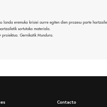
o landa eremuko krisiei aurre egiten dien prozesu parte hartzaile
hartzailetik sortutako materiala.
» proiektua. Gernikatik Mundura.
ces
Contacto