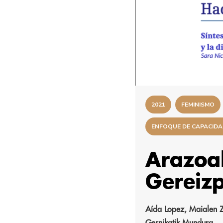
2021
FEMINISMO
ENFOQUE DE CAPACID
Arazoak
Gereizp
Aída Lopez, Maialen 