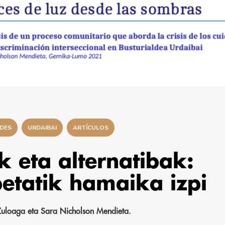
ADES
URDAIBAI
ARTÍCULOS
 eta alternatibak:
etatik hamaika izpi
Zuloaga eta Sara Nicholson Mendieta.