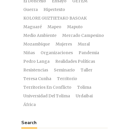
El Doncello
Ensayo
GETEM
Guerra
Hipertexto
KOLORE GUZTIETAKO BASOAK
Maguaré
Mapeo
Maputo
Medio Ambiente
Mercado Campesino
Mozambique
Mujeres
Mural
Niñas
Organizaciones
Pandemia
Pedro Langa
Realidades Políticas
Resistencias
Seminario
Taller
Teresa Cunha
Territorio
Territorios En Conflicto
Tolima
Universidad Del Tolima
Urdaibai
África
Search