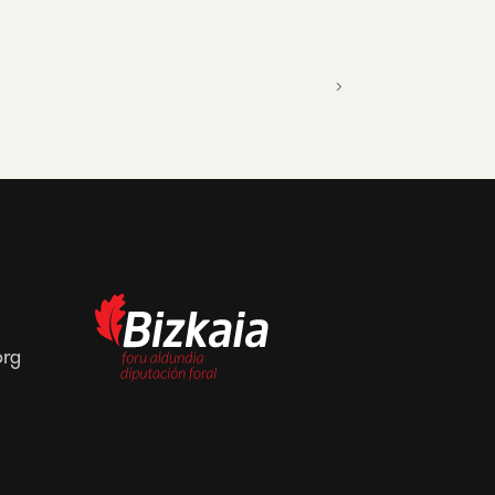
org
dos