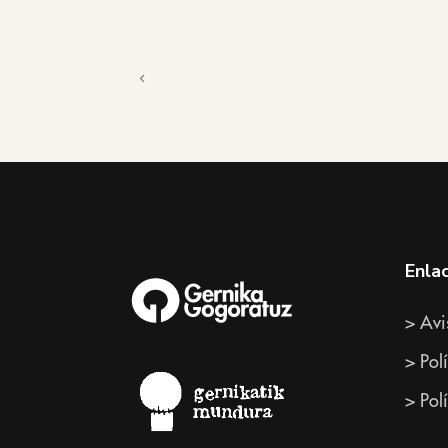
Enla
> Avi
> Pol
> Pol