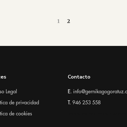
1
2
ces
Contacto
so Legal
E.
info@gernikagogoratuz.
ítica de privacidad
T.
946 253 558
ítica de cookies
Todos los derechos reserva