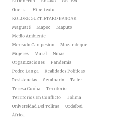
El Doncello
Ensayo
GETEM
Guerra
Hipertexto
KOLORE GUZTIETAKO BASOAK
Maguaré
Mapeo
Maputo
Medio Ambiente
Mercado Campesino
Mozambique
Mujeres
Mural
Niñas
Organizaciones
Pandemia
Pedro Langa
Realidades Políticas
Resistencias
Seminario
Taller
Teresa Cunha
Territorio
Territorios En Conflicto
Tolima
Universidad Del Tolima
Urdaibai
África