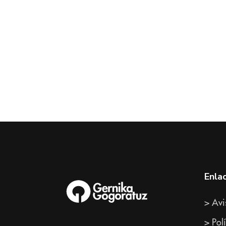
Enla
> Avi
> Pol