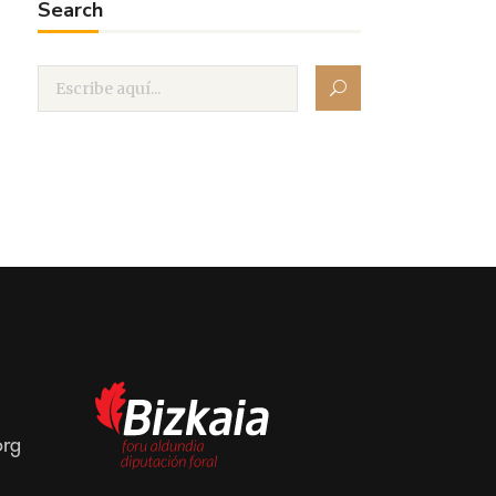
Search
org