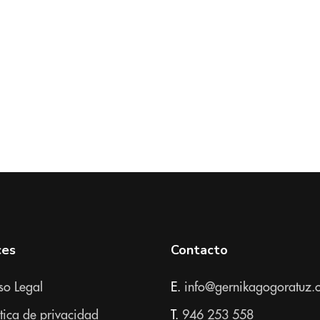
ces
Contacto
so Legal
E.
info@gernikagogoratuz.
ítica de privacidad
T.
946 253 558