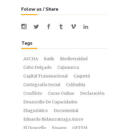
Folow us / Share
Tags
ASCHA
Batik
Biodiversidad
Cabo Delgado
Cajamarca
Capital Transnacional
Caquetá
Cartografía Social
Colômbia
Conflicto
Curso Online
Declaración
Desarrollo De Capacidades
Diagnóstico
Documental
Eduardo Bidaurratzaga Aurre
El Doncello
Ensayo
GETEM