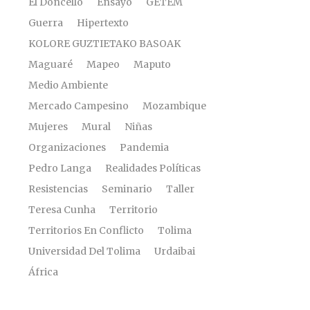
El Doncello
Ensayo
GETEM
Guerra
Hipertexto
KOLORE GUZTIETAKO BASOAK
Maguaré
Mapeo
Maputo
Medio Ambiente
Mercado Campesino
Mozambique
Mujeres
Mural
Niñas
Organizaciones
Pandemia
Pedro Langa
Realidades Políticas
Resistencias
Seminario
Taller
Teresa Cunha
Territorio
Territorios En Conflicto
Tolima
Universidad Del Tolima
Urdaibai
África