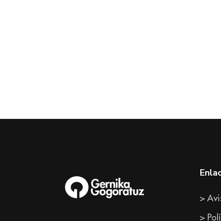
Enla
> Avi
> Pol