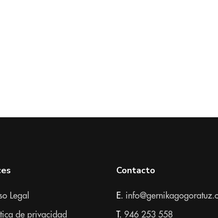
ces
Contacto
so Legal
E.
info@gernikagogoratuz.
ítica de privacidad
T.
946 253 558