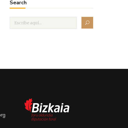
Search
org