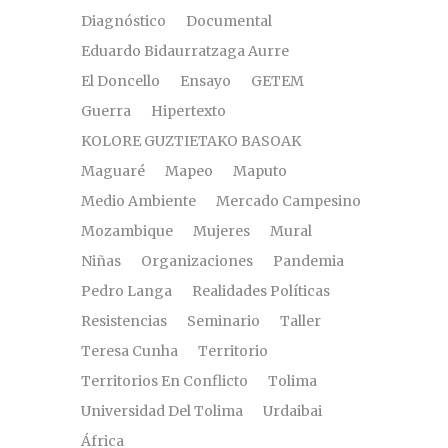
Diagnóstico
Documental
Eduardo Bidaurratzaga Aurre
El Doncello
Ensayo
GETEM
Guerra
Hipertexto
KOLORE GUZTIETAKO BASOAK
Maguaré
Mapeo
Maputo
Medio Ambiente
Mercado Campesino
Mozambique
Mujeres
Mural
Niñas
Organizaciones
Pandemia
Pedro Langa
Realidades Políticas
Resistencias
Seminario
Taller
Teresa Cunha
Territorio
Territorios En Conflicto
Tolima
Universidad Del Tolima
Urdaibai
África